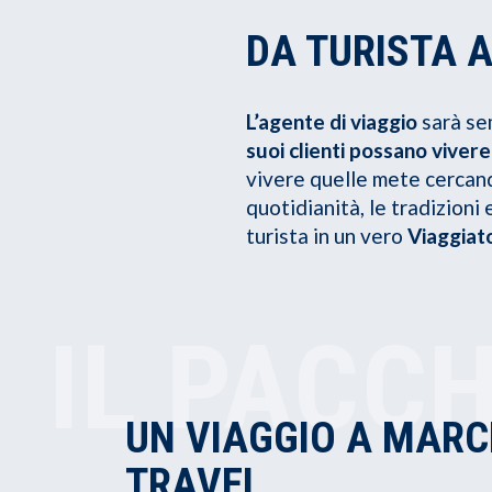
DA TURISTA A
L’agente di viaggio
sarà se
suoi clienti possano viver
vivere quelle mete cercand
quotidianità, le tradizioni
turista in un vero
Viaggia
IL PACC
UN VIAGGIO A MARC
TRAVEL