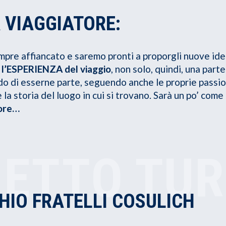
 VIAGGIATORE:
mpre affiancato e saremo pronti a proporgli nuove ide
e l’ESPERIENZA del viaggio
, non solo, quindi, una par
o di esserne parte, seguendo anche le proprie passio
 e la storia del luogo in cui si trovano. Sarà un po’ co
tore…
HETTO TUR
HIO FRATELLI COSULICH