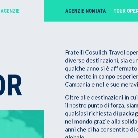
AGENZIE NON IATA
TOUR OPE
 AGENZIE
Fratelli Cosulich Travel op
diverse destinazioni, sia eu
qualche anno si è affermato 
OR
che mette in campo esperienz
Campania e nelle sue meravig
Oltre alle destinazioni in cu
il nostro punto di forza, si
qualsiasi richiesta di
packagi
nel mondo
grazie alla solida
anni che ci ha consentito di
globale.