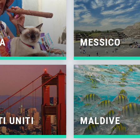
A
MESSICO
TI UNITI
MALDIVE