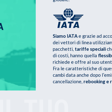
A
Siamo IATA
e grazie ad acco
dei vettori di linea utilizzia
pacchetti,
tariffe speciali
che
di costi, hanno quella
flessib
richiede e offre al suo utent
Fra le caratteristiche di ques
cambi data anche dopo l’emis
cancellazione,
rebooking e 
IL TUO