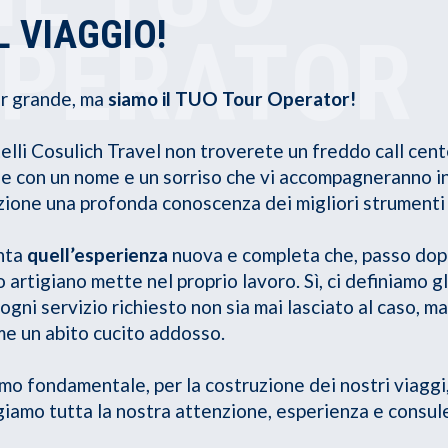
L VIAGGIO!
OPERATOR
r grande, ma
siamo il TUO Tour Operator!
atelli Cosulich Travel non troverete un freddo call ce
one con un nome e un sorriso che vi accompagneranno 
ione una profonda conoscenza dei migliori strumenti 
enta
quell’esperienza
nuova e completa che, passo dop
o artigiano mette nel proprio lavoro. Sì, ci definiamo g
gni servizio richiesto non sia mai lasciato al caso, m
e un abito cucito addosso.
o fondamentale, per la costruzione dei nostri viaggi, 
lgiamo tutta la nostra attenzione, esperienza e consul