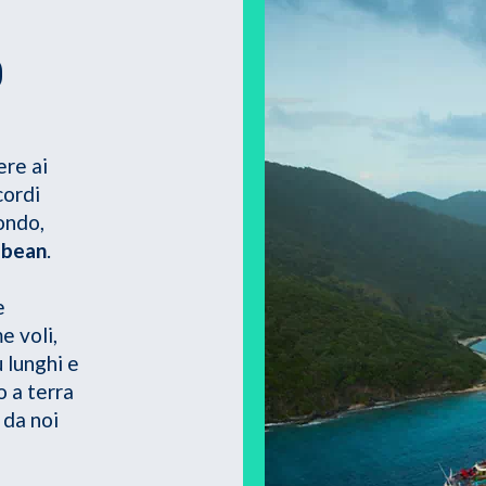
O
ere ai
cordi
ondo,
bbean
.
e
e voli,
 lunghi e
 a terra
 da noi