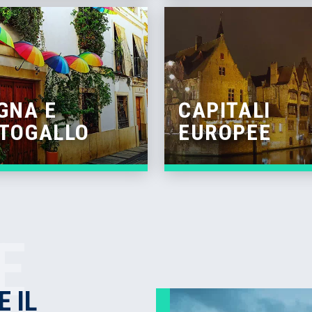
GNA E
CAPITALI
TOGALLO
EUROPEE
E
E IL