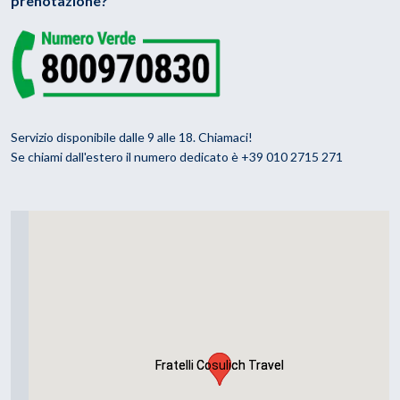
prenotazione?
Servizio disponibile dalle 9 alle 18. Chiamaci!
Se chiami dall'estero il numero dedicato è +39 010 2715 271
Fratelli Cosulich Travel
Fratelli Cosulich Travel