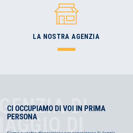
LA NOSTRA AGENZIA
GENZIA DI
CI OCCUPIAMO DI VOI IN PRIMA
PERSONA
IAGGIO DI
Siamo a vostra disposizione per organizzare il viaggio