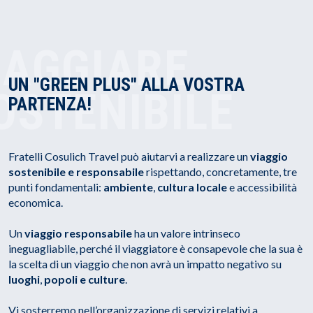
IAGGIARE
UN "GREEN PLUS" ALLA VOSTRA
OSTENIBILE
PARTENZA!
Fratelli Cosulich Travel può aiutarvi a realizzare un
viaggio
sostenibile e responsabile
rispettando, concretamente, tre
punti fondamentali:
ambiente
,
cultura locale
e accessibilità
economica.
Un
viaggio responsabile
ha un valore intrinseco
ineguagliabile, perché il viaggiatore è consapevole che la sua è
la scelta di un viaggio che non avrà un impatto negativo su
luoghi
,
popoli e culture
.
Vi sosterremo nell’organizzazione di servizi relativi a