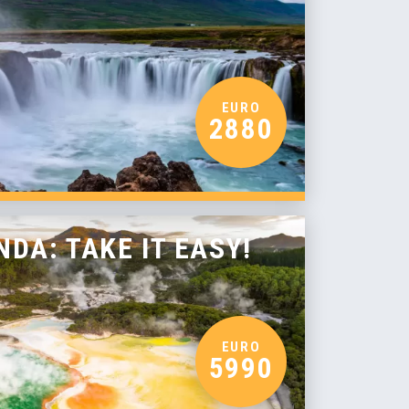
EURO
2880
DA: TAKE IT EASY!
EURO
5990