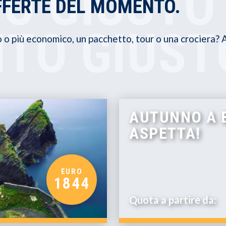
TO GIUSTO
FFERTE DEL MOMENTO.
TO GIUST
o o più economico, un pacchetto, tour o una crociera?
AUTUNNO A B
ASPETTA!
EURO
1844
Quota a partire da: