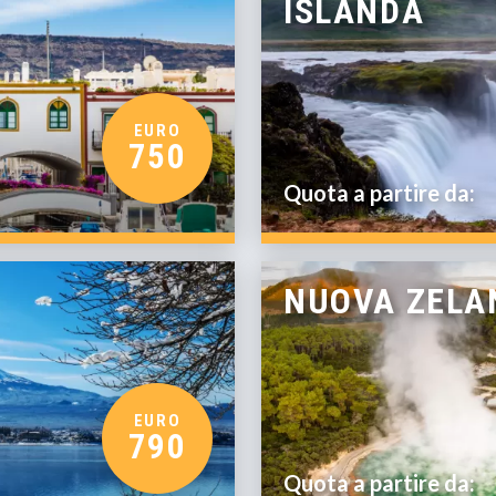
ISLANDA
EURO
750
Quota a partire da:
NUOVA ZELAN
EURO
790
Quota a partire da: