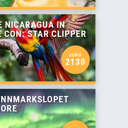
E NICARAGUA IN
 CON: STAR CLIPPER
EURO
2130
FINNMARKSLOPET
RORE