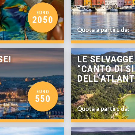
EURO
2050
Quota a partire da:
SE!
LE SELVAGGE
“CANTO DI S
DELL’ATLANT
EURO
550
Quota a partire da: