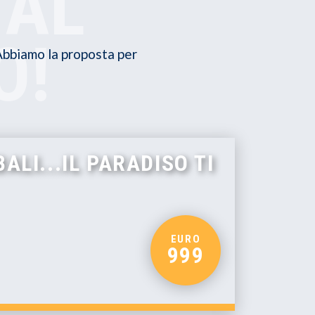
 AL
O!
 Abbiamo la proposta per
ALI...IL PARADISO TI
EURO
999