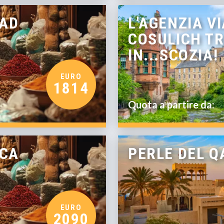
OAD
L'AGENZIA VI
COSULICH TR
IN...SCOZIA!
EURO
1814
Quota a partire da:
ICA
PERLE DEL Q
EURO
2090