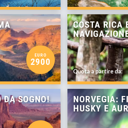
MA
COSTA RICA 
NAVIGAZIONE
EURO
2900
Quota a partire da:
O DA SOGNO!
NORVEGIA: 
HUSKY E AU