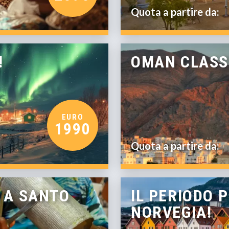
Quota a partire da:
!
OMAN CLASS
EURO
1990
Quota a partire da:
 A SANTO
IL PERIODO 
NORVEGIA!