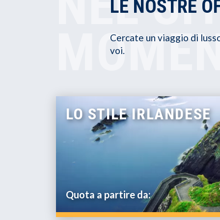
NEL SI
LE NOSTRE O
MOMEN
Cercate un viaggio di luss
voi.
LO STILE IRLANDESE
Quota a partire da: