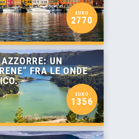
EURO
2770
 AZZORRE: UN
IRENE” FRA LE ONDE
ICO.
EURO
1356