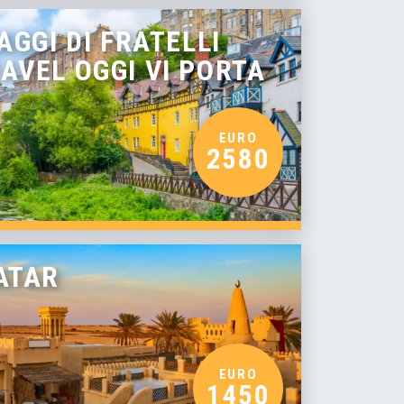
AGGI DI FRATELLI
AVEL OGGI VI PORTA
EURO
2580
ATAR
EURO
1450