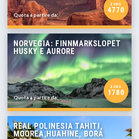
EURO
4770
Quota a partire da:
NORVEGIA: FINNMARKSLOPET
HUSKY E AURORE
EURO
1780
Quota a partire da:
REAL POLINESIA TAHITI,
MOOREA,HUAHINE, BORA