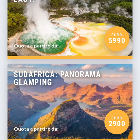
EURO
5990
Quota a partire da:
SUDAFRICA: PANORAMA
GLAMPING
EURO
2900
Quota a partire da: