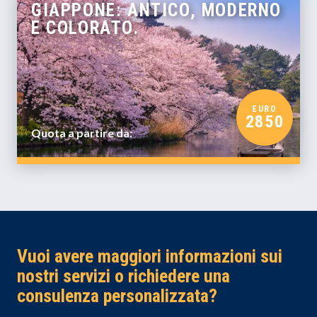
GIAPPONE: ANTICO, MODERNO
E COLORATO.
EURO
2850
Quota a partire da:
Vuoi avere maggiori informazioni sui
nostri servizi o richiedere una
consulenza personalizzata?