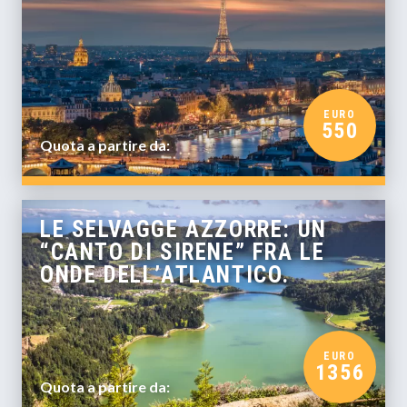
EURO
550
Quota a partire da:
LE SELVAGGE AZZORRE: UN
“CANTO DI SIRENE” FRA LE
ONDE DELL’ATLANTICO.
EURO
1356
Quota a partire da: