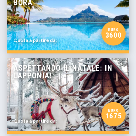
BORA
EURO
3600
Quota a partire da:
ASPETTANDO IL NATALE: IN
LAPPONIA!
EURO
1675
Quota a partire da: