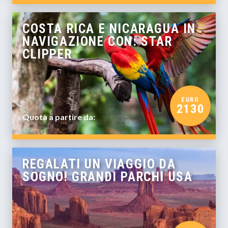
COSTA RICA E NICARAGUA IN
NAVIGAZIONE CON: STAR
CLIPPER
EURO
2130
Quota a partire da:
REGALATI UN VIAGGIO DA
SOGNO! GRANDI PARCHI USA