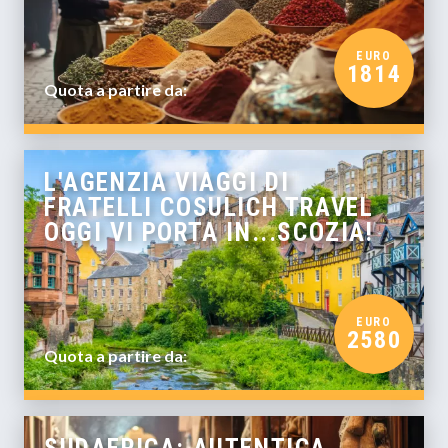
EURO
1814
Quota a partire da:
L'AGENZIA VIAGGI DI
FRATELLI COSULICH TRAVEL
OGGI VI PORTA IN...SCOZIA!
EURO
2580
Quota a partire da: