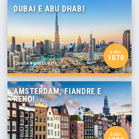
DUBAI E ABU DHABI
EURO
1070
Quota a partire da:
AMSTERDAM, FIANDRE E
RENO!
EURO