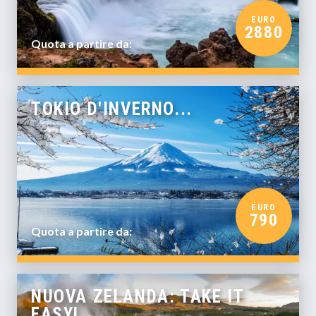
EURO
2880
Quota a partire da:
TOKIO D'INVERNO...
EURO
790
Quota a partire da:
NUOVA ZELANDA: TAKE IT
EASY!