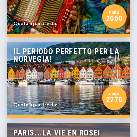
EURO
2050
Quota a partire da:
IL PERIODO PERFETTO PER LA
NORVEGIA!
EURO
2770
Quota a partire da:
PARIS...LA VIE EN ROSE!