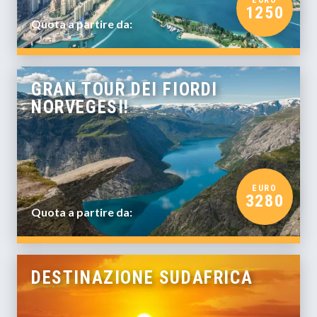
EURO
1250
Quota a partire da:
GRAN TOUR DEI FIORDI
NORVEGESI!
EURO
3280
Quota a partire da:
DESTINAZIONE SUDAFRICA