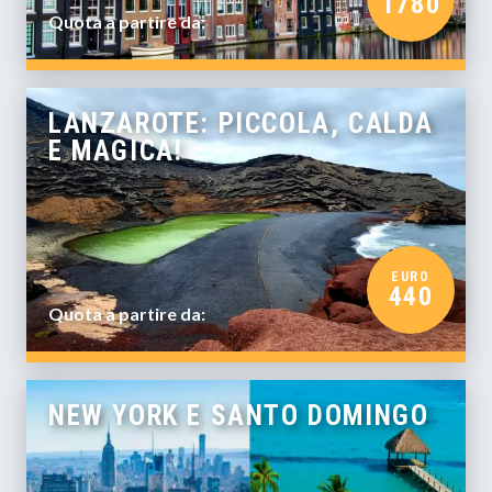
1780
Quota a partire da:
LANZAROTE: PICCOLA, CALDA
E MAGICA!
EURO
440
Quota a partire da:
NEW YORK E SANTO DOMINGO