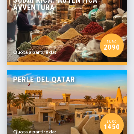
SUDAFRICA: AUTENTICA
AVVENTURA
EURO
2090
Quota a partire da:
PERLE DEL QATAR
EURO
1450
Quota a partire da: