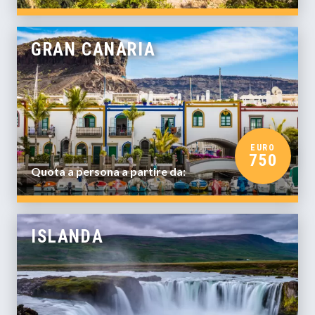
GRAN CANARIA
EURO
750
Quota a persona a partire da:
ISLANDA