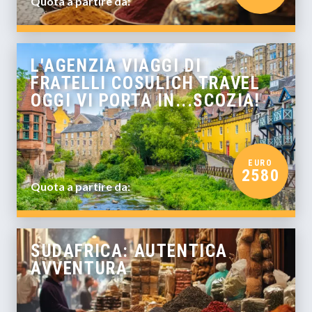
Quota a partire da:
L'AGENZIA VIAGGI DI
FRATELLI COSULICH TRAVEL
OGGI VI PORTA IN...SCOZIA!
EURO
2580
Quota a partire da:
SUDAFRICA: AUTENTICA
AVVENTURA