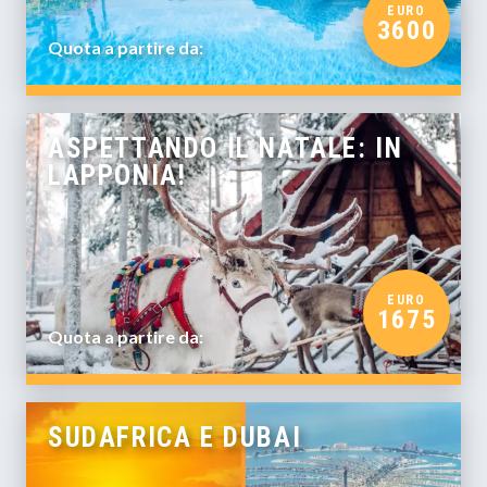
EURO
3600
Quota a partire da:
ASPETTANDO IL NATALE: IN
LAPPONIA!
EURO
1675
Quota a partire da:
SUDAFRICA E DUBAI