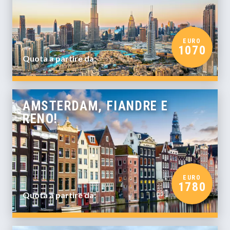
EURO
1070
Quota a partire da:
AMSTERDAM, FIANDRE E
RENO!
EURO
1780
Quota a partire da: