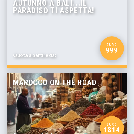
AUTUNNO A BALI...IL
PARADISO TI ASPETTA!
EURO
999
Quota a partire da:
MAROCCO ON THE ROAD
EURO
1814