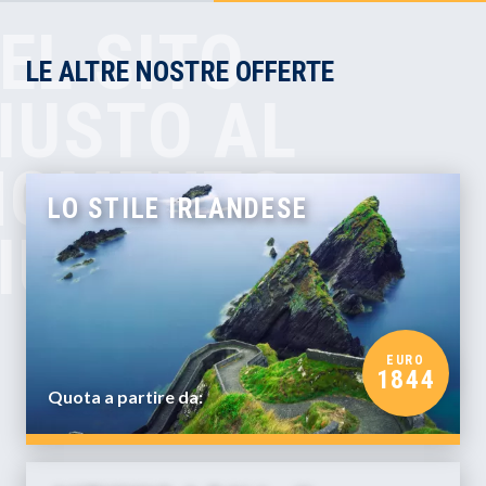
EL SITO
LE ALTRE NOSTRE OFFERTE
IUSTO AL
OMENTO
LO STILE IRLANDESE
IUSTO!
EURO
1844
Quota a partire da: