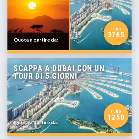
EURO
3765
Quota a partire da:
SCAPPA A DUBAI CON UN
TOUR DI 5 GIORNI
EURO
1250
Quota a partire da: