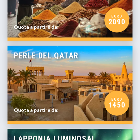
EURO
2090
Quota a partire da:
PERLE DEL QATAR
EURO
1450
Quota a partire da:
LAPPONIA LUMINOSA!