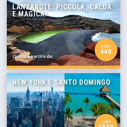
LANZAROTE: PICCOLA, CALDA
E MAGICA!
EURO
440
Quota a partire da:
NEW YORK E SANTO DOMINGO
EURO