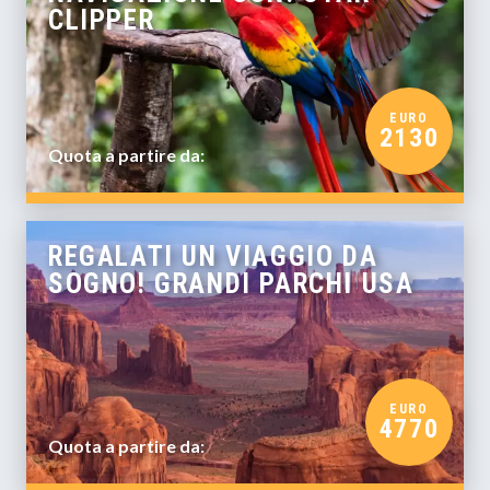
CLIPPER
EURO
2130
Quota a partire da:
REGALATI UN VIAGGIO DA
SOGNO! GRANDI PARCHI USA
EURO
4770
Quota a partire da: