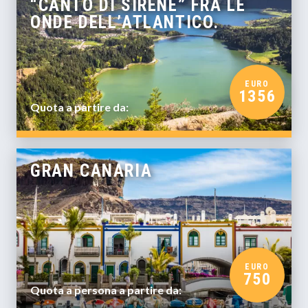
“CANTO DI SIRENE” FRA LE
ONDE DELL’ATLANTICO.
EURO
1356
Quota a partire da:
GRAN CANARIA
EURO
750
Quota a persona a partire da: