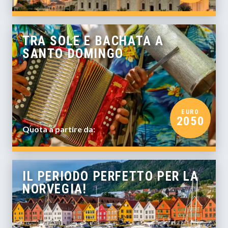
TRA SOLE E BACHATA A
SANTO DOMINGO
EURO
2050
Quota a partire da:
IL PERIODO PERFETTO PER LA
NORVEGIA!