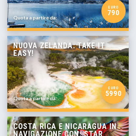
EURO
790
Quota a partire da:
NUOVA ZELANDA: TAKE IT
EASY!
EURO
5990
Quota a partire da:
COSTA RICA E NICARAGUA IN
NAVIGAZIONE CON: STAR