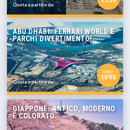
1550
Quota a partire da:
ABU DHABI: FERRARI WORLD E
PARCHI DIVERTIMENTO!
EURO
1090
Quota a partire da:
GIAPPONE: ANTICO, MODERNO
E COLORATO.