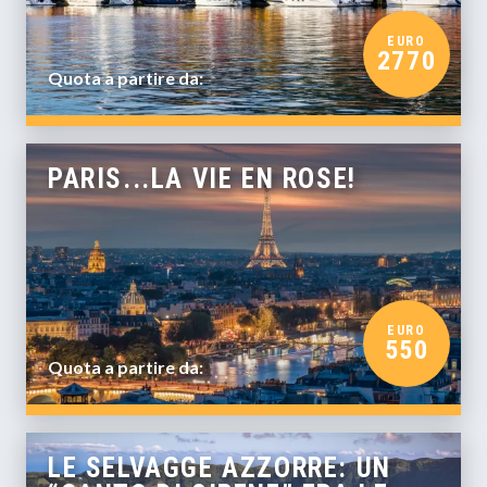
EURO
2770
Quota a partire da:
PARIS...LA VIE EN ROSE!
EURO
550
Quota a partire da:
LE SELVAGGE AZZORRE: UN