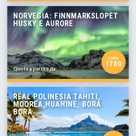
NORVEGIA: FINNMARKSLOPET
HUSKY E AURORE
EURO
1780
Quota a partire da:
REAL POLINESIA TAHITI,
MOOREA,HUAHINE, BORA
BORA