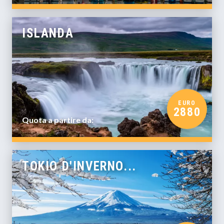
ISLANDA
EURO
2880
Quota a partire da:
TOKIO D'INVERNO...